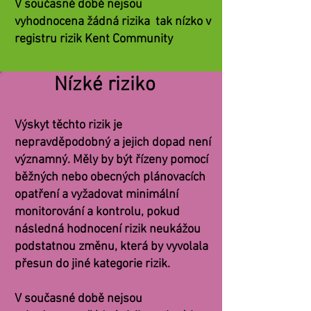
V současné době nejsou
vyhodnocena žádná rizika
tak nízko v
registru rizik Kent Community
Nízké riziko
Výskyt těchto rizik je
nepravděpodobný a jejich dopad není
významný. Měly by být řízeny pomocí
běžných nebo obecných plánovacích
opatření a vyžadovat minimální
monitorování a kontrolu, pokud
následná hodnocení rizik neukážou
podstatnou změnu, která by vyvolala
přesun do jiné kategorie rizik.
V současné době nejsou