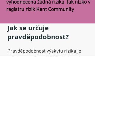
vyhodnocena žádná rizika
tak nízko v
registru rizik Kent Community
Jak se určuje
pravděpodobnost?
Pravděpodobnost výskytu rizika je
založena na historických důkazech,
odborných posudcích a místních
odborných znalostech. KRF neustále
provádí proces zvaný 'Horizon
Scanning', při kterém monitorujeme
různé kanály předpovídat, co může
nastat v krátkodobém, střednědobém
a dlouhodobém horizontu (např.
předpověď počasí).
Jaký je dopad odhodlaný: Dopad je