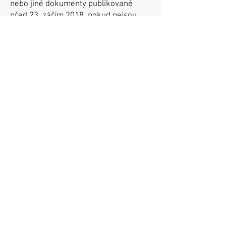
nebo jiné dokumenty publikované
před 23. zářím 2018
pokud nejsou
nezbytné pro poskytování našich
služeb. Například neplánujeme opravit
[příklad nepodstatného dokumentu].
Všechny nové soubory PDF nebo
dokumenty Word, které publikujeme,
budou splňovat standardy
přístupnosti.
Jak jsme testovali naše
dokumenty
Ukázku našich dokumentů jsme
naposledy testovali 23. ledna pomocí
vlastních zdrojů v rámci revize našeho
publikovaného obsahu.
Testovali jsme:
reprezentativní vzorek všech našich